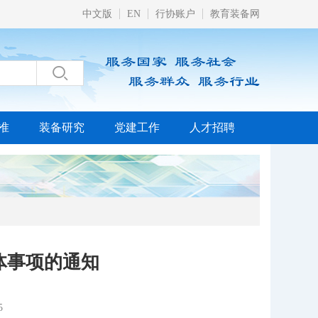
中文版
EN
行协账户
教育装备网

准
装备研究
党建工作
人才招聘
体事项的通知
5