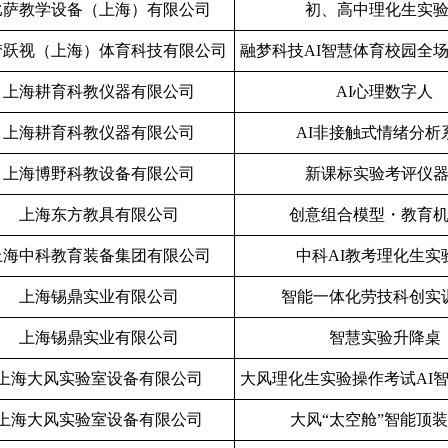
比萨教学设备（上海）有限公司
初、高中理化生实
梦跃视（上海）体育科技有限公司
融梦科技
AI
智慧体育校园全
上海耕育科教仪器有限公司
AI
心理数字人
上海耕育科教仪器有限公司
AI
非接触式情绪分析
上海博野科教设备有限公司
新课标实验考评仪
上海东方教具有限公司
创意组合模型・教育
上海中科教育装备集团有限公司
中科
AI
教考理化生实
上海锡鼎实业有限公司
智能一体化劳技科创实
上海锡鼎实业有限公司
智慧实验升降桌
上海大风实验室设备有限公司
大风理化生实验操作考试
AI
上海大风实验室设备有限公司
大风“太空舱”智能顶