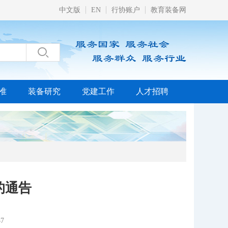
中文版
EN
行协账户
教育装备网

准
装备研究
党建工作
人才招聘
的通告
7