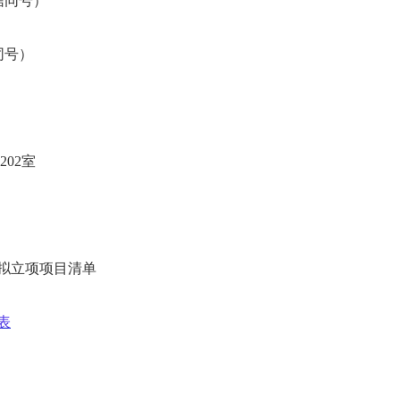
微信同号）
信同号）
02室
准拟立项项目清单
表