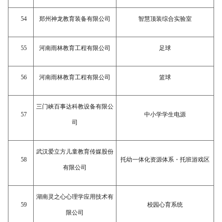
54
郑州神龙教育装备有限公司
智慧顶装综合实验室
55
河南雨林教育工程有限公司
足球
56
河南雨林教育工程有限公司
篮球
三门峡百事达科教设备有限公
57
中小学学生电源
司
武汉爱立方儿童教育传媒股份
58
托幼一体化资源体系・
托班游戏区
有限公司
湖南灵之心心理学应用技术有
59
校园心育系统
限公司