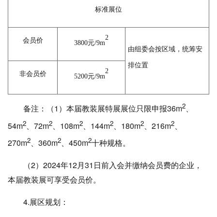
标准展位
2
会员价
3800元/9m
由组委会按区域，统筹安
排位置
2
非会员价
5200元/9m
2
备注：（1）本届教装展特展展位只限申报36m
、
2
2
2
2
2
2
54m
、72m
、108m
、144m
、180m
、216m
、
2
2
2
270m
、360m
、450m
十种规格。
（2）2024年12月31日前入会并缴纳会员费的企业，
本届教装展可享受会员价。
4.展区规划：