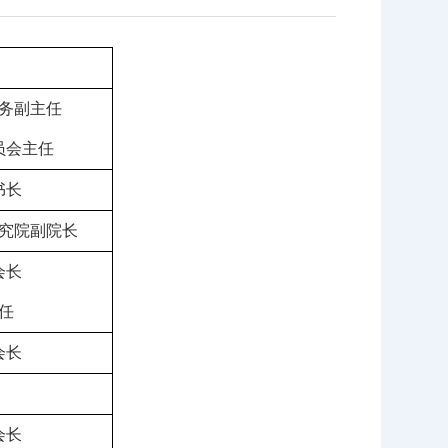
务副
主
任
员会主任
书长
究院副院长
会
长
任
会长
会
长