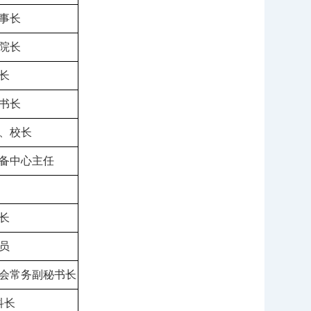
事长
院长
长
书长
、校长
备中
心主任
长
员
会常务副秘书长
科
长