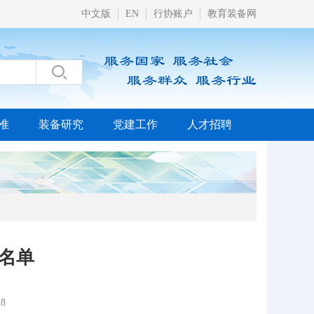
中文版
EN
行协账户
教育装备网

准
装备研究
党建工作
人才招聘
名单
8