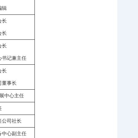
编辑
会
长
会长
会
长
心书记兼主任
会
长
司董事长
展中
心主任
任
任公司
社长
备中
心副主任