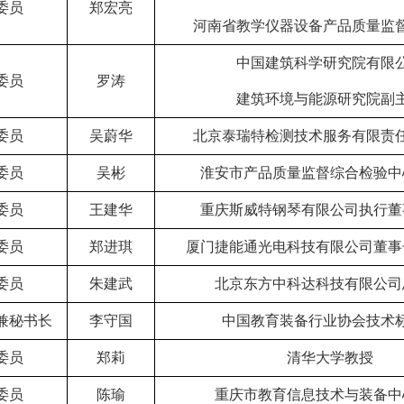
委员
郑宏亮
河南省教学仪器设备产品质量监
中国建筑科学研究院有限
委员
罗涛
建筑环境与能源研究院副
委员
吴蔚华
北京泰瑞特检测技术服务有限责
委员
吴彬
淮安市产品质量监督综合检验中
委员
王建华
重庆斯威特钢琴有限
公司
执行董
委员
郑进琪
厦门捷能通光电科技有限公司
董事
委员
朱建武
北京东方中科达科技有限公司
兼秘书长
李守国
中国教育装备行业协会技术
委员
郑莉
清华大学教授
委员
陈瑜
重庆市教育信息技术与装备中