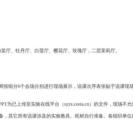
海棠厅、牡丹厅、白莲厅、樱花厅、玫瑰厅，二层茉莉厅。
师按组分6个会场分别进行现场展示，说课次序表张贴于说课现
为已上传至实验在线平台（syzx.ceeia.cn）的文件，现场
设备，其它所有说课涉及的实验教具、耗材自行准备。各组织单