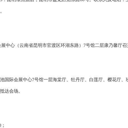
。
际会展中心（云南省昆明市官渡区环湖东路）7号馆二层康乃馨厅召
昆明滇池国际会展中心7号馆一层海棠厅、牡丹厅、白莲厅、樱花厅
前抵达会场。
0；