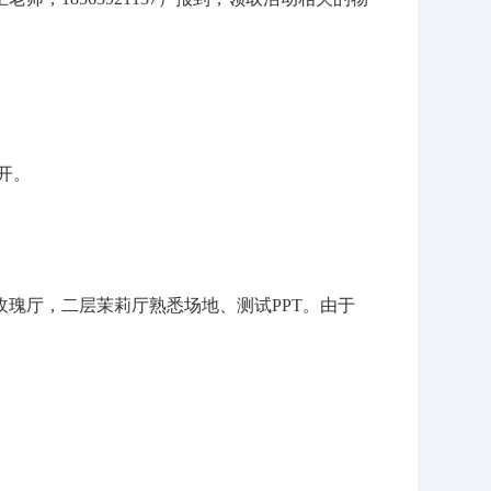
开。
、玫瑰厅，二层茉莉厅熟悉场地、测试PPT。由于