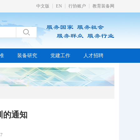
中文版
EN
行协账户
教育装备网

准
装备研究
党建工作
人才招聘
训的通知
7