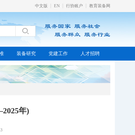
中文版
EN
行协账户
教育装备网

准
装备研究
党建工作
人才招聘
025年)
3