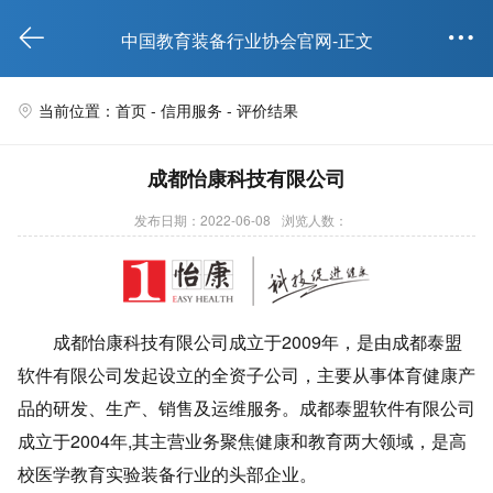


中国教育装备行业协会官网-正文
当前位置：首页 -
信用服务
- 评价结果

成都怡康科技有限公司
发布日期：2022-06-08
浏览人数：
成都怡康科技有限公司成立于2009年，是由成都泰盟
软件有限公司发起设立的全资子公司，主要从事体育健康产
品的研发、生产、销售及运维服务。成都泰盟软件有限公司
成立于2004年,其主营业务聚焦健康和教育两大领域，是高
校医学教育实验装备行业的头部企业。