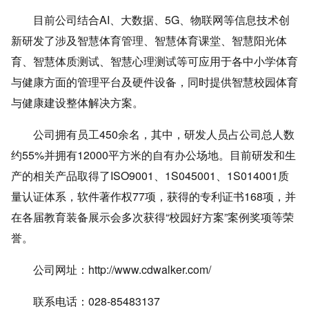
目前公司结合AI、大数据、5G、物联网等信息技术创
新研发了涉及智慧体育管理、智慧体育课堂、智慧阳光体
育、智慧体质测试、智慧心理测试等可应用于各中小学体育
与健康方面的管理平台及硬件设备，同时提供智慧校园体育
与健康建设整体解决方案。
公司拥有员工450余名，其中，研发人员占公司总人数
约55%并拥有12000平方米的自有办公场地。目前研发和生
产的相关产品取得了ISO9001、1S045001、1S014001质
量认证体系，软件著作权77项，获得的专利证书168项，并
在各届教育装备展示会多次获得“校园好方案”案例奖项等荣
誉。
公司网址：http://www.cdwalker.com/
联系电话：028-85483137