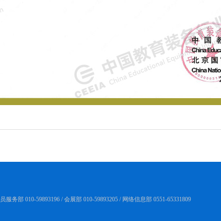
务部 010-59893196 / 会展部 010-59893205 / 网络信息部 0551-65331809