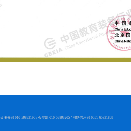
务部 010-59893196 / 会展部 010-59893205 / 网络信息部 0551-65331809