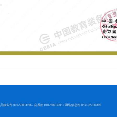
务部 010-59893196 / 会展部 010-59893205 / 网络信息部 0551-65331809